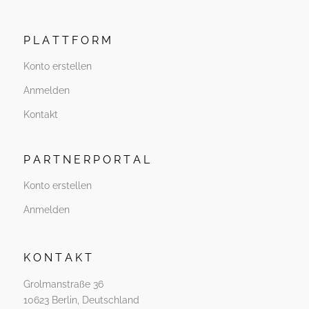
P L A T T F O R M
Konto erstellen
Anmelden
Kontakt
P A R T N E R P O R T A L
Konto erstellen
Anmelden
K O N T A K T
Grolmanstraße 36
10623 Berlin, Deutschland