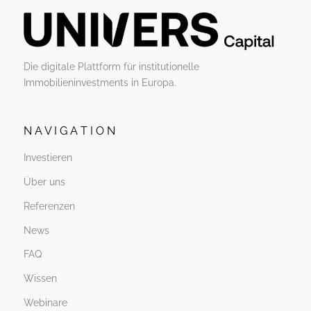
Die digitale Plattform für institutionelle
Immobilieninvestments in Europa.
N A V I G A T I O N
Investieren
Über uns
Referenzen
News
FAQ
Wissen
Webinare