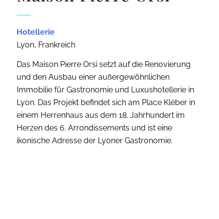
Hotellerie
Lyon, Frankreich
Das Maison Pierre Orsi setzt auf die Renovierung
und den Ausbau einer außergewöhnlichen
Immobilie für Gastronomie und Luxushotellerie in
Lyon. Das Projekt befindet sich am Place Kléber in
einem Herrenhaus aus dem 18. Jahrhundert im
Herzen des 6. Arrondissements und ist eine
ikonische Adresse der Lyoner Gastronomie.
Unter der zukünftigen Leitung eines Zwei-Sterne-
Kochs und Meilleur Ouvrier de France (M.O.F.) wird
das Pierre Orsi 2026 zu einem 5-Sterne-Hotel mit
einem 2-Sterne-Restaurant, mit einer vom
Küchenchef entworfenen Brasserie und einem