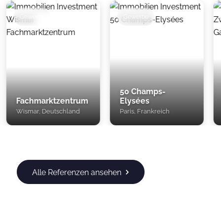
Gewerbe
Gewerbe
50 Champs-
H
Fachmarktzentrum
Elysées
Z
Wismar, Deutschland
Paris, Frankreich
D
Alle Referenzen ansehen