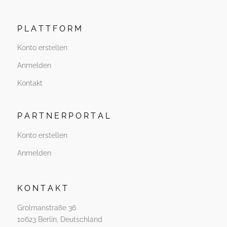
P L A T T F O R M
Konto erstellen
Anmelden
Kontakt
P A R T N E R P O R T A L
Konto erstellen
Anmelden
K O N T A K T
Grolmanstraße 36
10623 Berlin, Deutschland