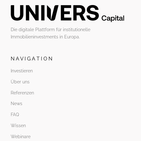
Die digitale Plattform für institutionelle
Immobilieninvestments in Europa.
N A V I G A T I O N
Investieren
Über uns
Referenzen
News
FAQ
Wissen
Webinare