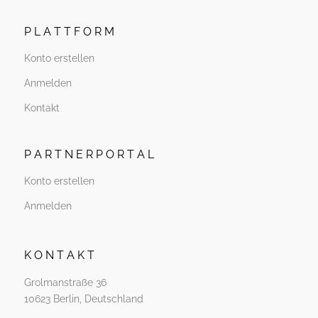
P L A T T F O R M
Konto erstellen
Anmelden
Kontakt
P A R T N E R P O R T A L
Konto erstellen
Anmelden
K O N T A K T
Grolmanstraße 36
10623 Berlin, Deutschland