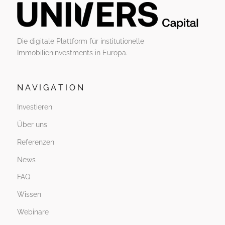
Die digitale Plattform für institutionelle
Immobilieninvestments in Europa.
N A V I G A T I O N
Investieren
Über uns
Referenzen
News
FAQ
Wissen
Webinare