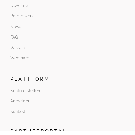
Über uns
Referenzen
News
FAQ
Wissen
Webinare
P L A T T F O R M
Konto erstellen
Anmelden
Kontakt
P A R T N E R P O R T A L