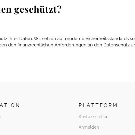
en geschützt?
utz Ihrer Daten. Wir setzen auf moderne Sicherheitsstandards so
iegen den finanzrechtlichen Anforderungen an den Datenschutz 
 A T I O N
P L A T T F O R M
n
Konto erstellen
Anmelden