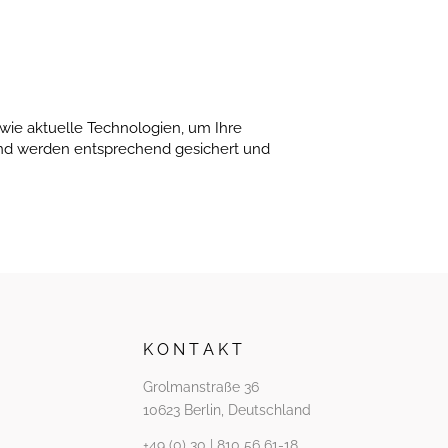
wie aktuelle Technologien, um Ihre
und werden entsprechend gesichert und
K O N T A K T
Grolmanstraße 36
10623 Berlin, Deutschland
+49 (0) 30 | 810 56 61-18