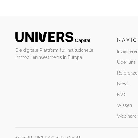
N A V I G
Die digitale Plattform für institutionelle
Investiere
Immobilieninvestments in Europa.
Über uns
Referenze
News
FAQ
Wissen
Webinare