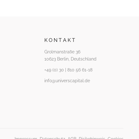
K O N T A K T
Grolmanstraße 36
10623 Berlin, Deutschland
+49 (0) 30 | 810 56 61-18
info@universcapital.de