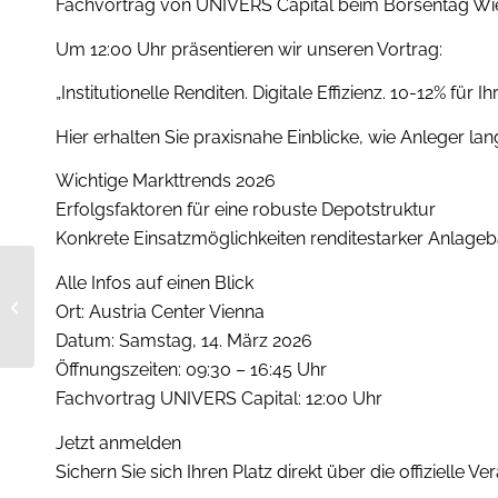
Fachvortrag von UNIVERS Capital beim Börsentag Wi
Um 12:00 Uhr präsentieren wir unseren Vortrag:
„Institutionelle Renditen. Digitale Effizienz. 10-12% für I
Hier erhalten Sie praxisnahe Einblicke, wie Anleger la
Wichtige Markttrends 2026
Erfolgsfaktoren für eine robuste Depotstruktur
Konkrete Einsatzmöglichkeiten renditestarker Anlageb
Wohnung als
Alle Infos auf einen Blick
Kapitalanlage oder
Ort: Austria Center Vienna
Anleihe? |
Datum: Samstag, 14. März 2026
NaturResidenz Steglitz
Öffnungszeiten: 09:30 – 16:45 Uhr
Fachvortrag UNIVERS Capital: 12:00 Uhr
Jetzt anmelden
Sichern Sie sich Ihren Platz direkt über die offizielle