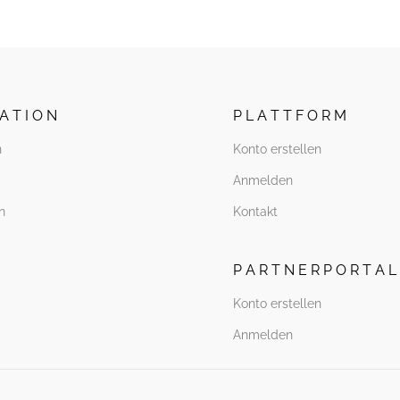
 A T I O N
P L A T T F O R M
n
Konto erstellen
Anmelden
n
Kontakt
P A R T N E R P O R T A L
Konto erstellen
Anmelden