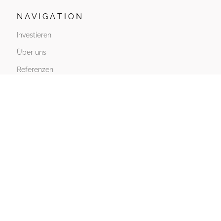
N A V I G A T I O N
Investieren
Über uns
Referenzen
News
FAQ
Wissen
Webinare
P L A T T F O R M
Konto erstellen
Anmelden