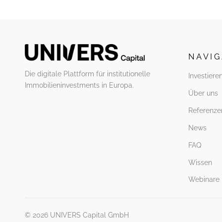
N A V I G
Die digitale Plattform für institutionelle
Investiere
Immobilieninvestments in Europa.
Über uns
Referenze
News
FAQ
Wissen
Webinare
© 2026 UNIVERS Capital GmbH