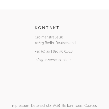
K O N T A K T
Grolmanstraße 36
10623 Berlin, Deutschland
+49 (0) 30 | 810 56 61-18
info@universcapital.de
Impressum
Datenschutz
AGB
Risikohinweis
Cookies