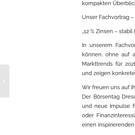
kompakten Überblick
Unser Fachvortrag – 
„12 % Zinsen – stabil
In unserem Fachvort
können, ohne auf at
Markttrends für 202
und zeigen konkrete 
Festzinsangebote und
Immobilienanleihe:
Wir freuen uns auf I
Stark ins Jahr 2026
Der Börsentag Dresd
und neue Impulse fü
oder Finanzinteres
einen inspirierenden