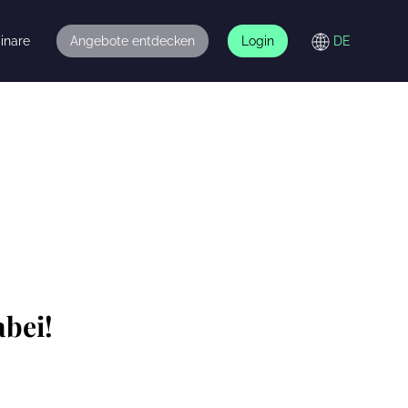
inare
Angebote entdecken
Login
abei!