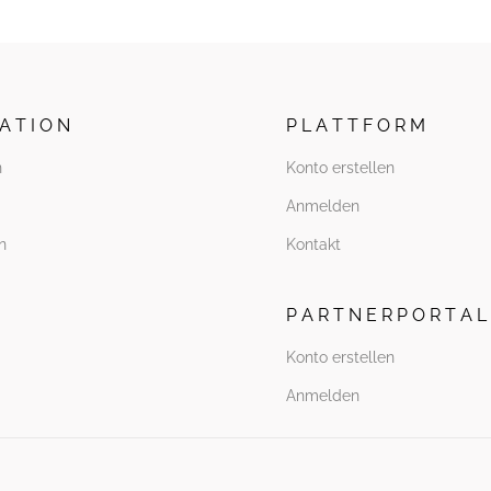
 A T I O N
P L A T T F O R M
n
Konto erstellen
Anmelden
n
Kontakt
P A R T N E R P O R T A L
Konto erstellen
Anmelden