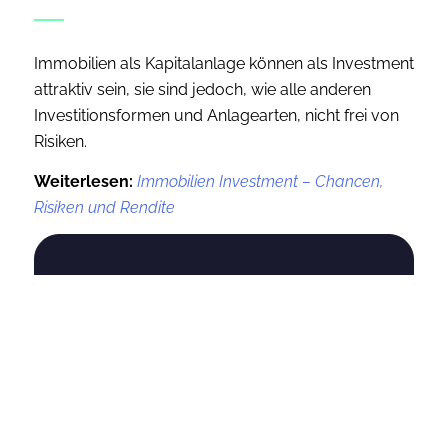
Immobilien als Kapitalanlage können als Investment
attraktiv sein, sie sind jedoch, wie alle anderen
Investitionsformen und Anlagearten, nicht frei von
Risiken.
Weiterlesen:
Immobilien Investment – Chancen,
Risiken und Rendite
Leerstand
Ohne Mieter entstehen keine
Mieteinnahmen. Gerade in Regionen
mit rückläufiger Nachfrage können
längere Leerstandsphasen die Rendite
deutlich belasten.